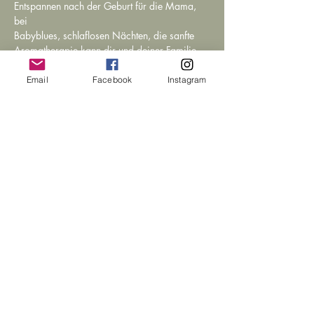
Entspannen nach der Geburt für die Mama, 
bei 

Babyblues, schlaflosen Nächten, die sanfte 
Aromatherapie kann dir und deiner Familie 
wertvolle 

Unterstützung leisten.
Email
Facebook
Instagram
LEITUNG: 
Michaela Eitzenberger, CranioSacrale 
Praktikerin, Dipl.Aromapraktikerin 
KOSTEN: 
€ 30,00 inkl. Handout 
weiterlesen >
BESUCHE UNS IN
UNSEREM FAMILIENHAUS
Klühufgasse 3
2721 Bad Fischau