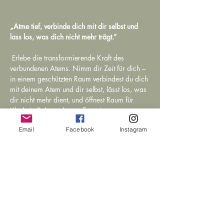
„Atme tief, verbinde dich mit dir selbst und 
lass los, was dich nicht mehr trägt.“
 Erlebe die transformierende Kraft des 
verbundenen Atems. Nimm dir Zeit für dich – 
in einem geschützten Raum verbindest du dich 
mit deinem Atem und dir selbst, lässt los, was 
dir nicht mehr dient, und öffnest Raum für 
Klarheit, Ruhe und neue Energie.
Email
Facebook
Instagram
weiterlesen >
BESUCHE UNS IN
UNSEREM FAMILIENHAUS
Klühufgasse 3