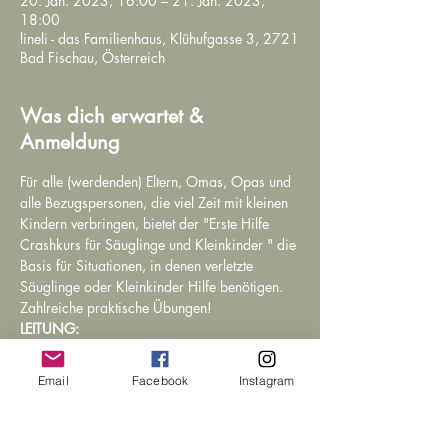
20. Jän. 2023, 16:00 – 21. Jän. 2023,
18:00
lineli - das Familienhaus, Klühufgasse 3, 2721
Bad Fischau, Österreich
Was dich erwartet &
Anmeldung
Für alle (werdenden) Eltern, Omas, Opas und 
alle Bezugspersonen, die viel Zeit mit kleinen 
Kindern verbringen, bietet der "Erste Hilfe 
Crashkurs für Säuglinge und Kleinkinder " die 
Basis für Situationen, in denen verletzte 
Säuglinge oder Kleinkinder Hilfe benötigen. 
Zahlreiche praktische Übungen!
LEITUNG:
Andreas Lenz
Rotes Kreuz Wiener Neustadt
Email
Facebook
Instagram
KURSDAUER:
2 Stunden
weiterlesen >