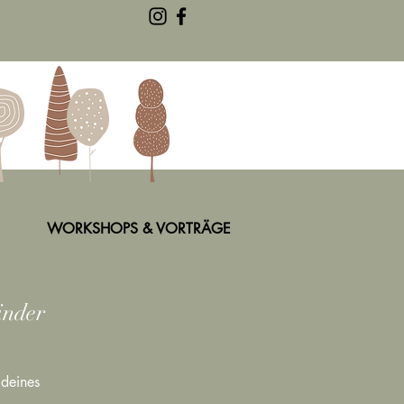
WORKSHOPS & VORTRÄGE
inder
 deines