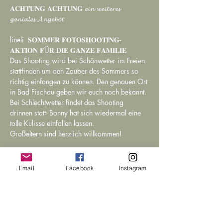
𝐀𝐂𝐇𝐓𝐔𝐍𝐆 𝐀𝐂𝐇𝐓𝐔𝐍𝐆 𝓮𝓲𝓷 𝔀𝓮𝓲𝓽𝓮𝓻𝓮𝓼 
𝓰𝓮𝓷𝓲𝓪𝓵𝓮𝓼 𝓐𝓷𝓰𝓮𝓫𝓸𝓽
lineli  𝐒𝐎𝐌𝐌𝐄𝐑 𝐅𝐎𝐓𝐎𝐒𝐇𝐎𝐎𝐓𝚰𝐍𝐆-
𝐀𝐊𝐓𝚰𝐎𝐍 𝐅Ü𝐑 𝐃𝐈𝐄 𝐆𝐀𝐍𝐙𝐄 𝐅𝐀𝐌𝐈𝐋𝐈𝐄 
Das Shooting wird bei Schönwetter im Freien 
stattfinden um den Zauber des Sommers so 
richtig einfangen zu können. Den genauen Ort 
in Bad Fischau geben wir euch noch bekannt. 
Bei Schlechtwetter findet das Shooting 
drinnen statt- Bonny hat sich wiedermal eine 
tolle Kulisse einfallen lassen. 
Großeltern sind herzlich willkommen! 
Fotografin:
Bonny Galitzenstein (Familienfotografin)
Email
Facebook
Instagram
weiterlesen >