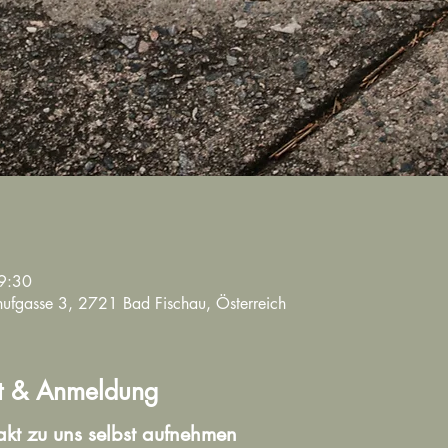
9:30
lühufgasse 3, 2721 Bad Fischau, Österreich
t & Anmeldung
akt zu uns selbst aufnehmen