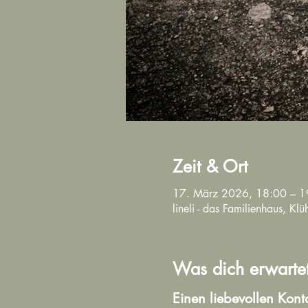
Zeit & Ort
17. März 2026, 18:00 – 1
lineli - das Familienhaus, K
Was dich erwarte
Einen liebevollen Kont