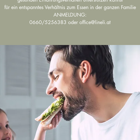
für ein entspanntes Verhältnis zum Essen in der ganzen Familie
ANMELDUNG:
0660/5256383 oder office@lineli.at