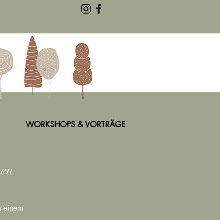
WORKSHOPS & VORTRÄGE
nen
n einem