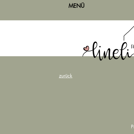
MENÜ
zurück
P