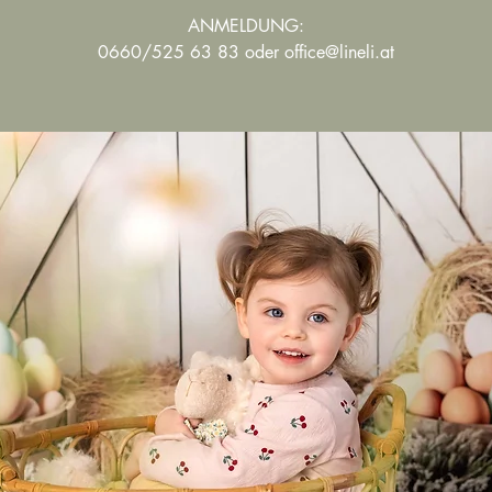
ANMELDUNG:
0660/525 63 83 oder office@lineli.at