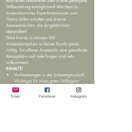
euch einen stressfreien Start in eine gelungene 
Stillbeziehung ermöglichen? Möchtest du 
evidenzbasiertes ExpertInnenwissen zum 
Thema Stillen erhalten und diverse 
Ammenmärchen, die du gehört hast, 
überprüfen?
Dann bist du in meinem Still-
Vorbereitungskurs in kleiner Runde genau 
richtig. Ein offener Austausch, eine gemütliche 
Atmosphäre und viele Fragen sind sehr 
willkommen!
INHALTE:
Vorbereitungen in der Schwangerschaft, 
Wichtiges für einen guten Stillbeginn
Muttermilch – Wunder der Natur
Das erste Anlegen und die ersten Stunden 
Email
Facebook
Instagram
nach der Geburt
weiterlesen >