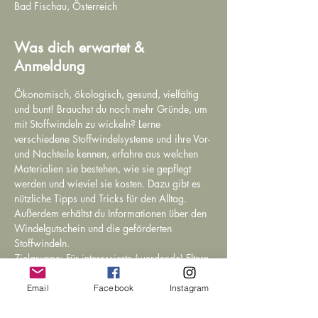
Bad Fischau, Österreich
Was dich erwartet &
Anmeldung
Ökonomisch, ökologisch, gesund, vielfältig 
und bunt! Brauchst du noch mehr Gründe, um 
mit Stoffwindeln zu wickeln? Lerne 
verschiedene Stoffwindelsysteme und ihre Vor- 
und Nachteile kennen, erfahre aus welchen 
Materialien sie bestehen, wie sie gepflegt 
werden und wieviel sie kosten. Dazu gibt es 
nützliche Tipps und Tricks für den Alltag. 
Außerdem erhältst du Informationen über den 
Windelgutschein und die geförderten 
Stoffwindeln.
Zielgruppe: Für interessierte (werdende) Eltern.
LEITUNG:
Lisa Heiligenbrunner, BA
Email
Facebook
Instagram
DIA Doula,
Stillberaterin EISL i.A.,