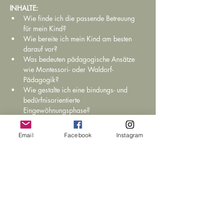
INHALTE:
Wie finde ich die passende Betreuung 
für mein Kind?
Wie bereite ich mein Kind am besten 
darauf vor?
Was bedeuten pädagogische Ansätze 
wie Montessori- oder Waldorf-
Pädagogik?
Wie gestalte ich eine bindungs- und 
bedürfnisorientierte 
Eingewöhnungsphase?
Wie gehe ich mit Protest, Zorn und 
Aggression um?
Email
Facebook
Instagram
weiterlesen >
BESUCHE UNS IN
UNSEREM FAMILIENHAUS