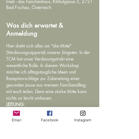
lineli - das Familienhaus, Klühufgasse 3, 2721
Bad Fischau, Österreich
Was dich erwartet &
Anmeldung
Hier dreht sich alles um "die Mitte" 
(Verdauungsapparat) unserer Jüngsten. In der 
TCM hat unser Verdauungstrakt eine 
wesentliche Rolle. In diesem Workshop 
möchte ich alltagstaugliche Ideen und 
Rezeptvorschläge zur Zubereitung einer 
gesunden Jause aus meinem Familienalltag 
mit euch teilen. Denn eine starke Mitte kann 
nichts so leicht umhauen. 
LEITUNG:
Patricia Schrafl
TCM- Ernährungsberaterin, Shiatsu- Praktikerin
Email
Facebook
Instagram
KURSDAUER:
1,5 Stunden