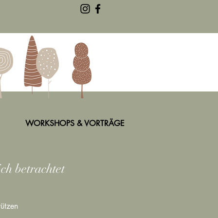
WORKSHOPS & VORTRÄGE
h betrachtet
tützen