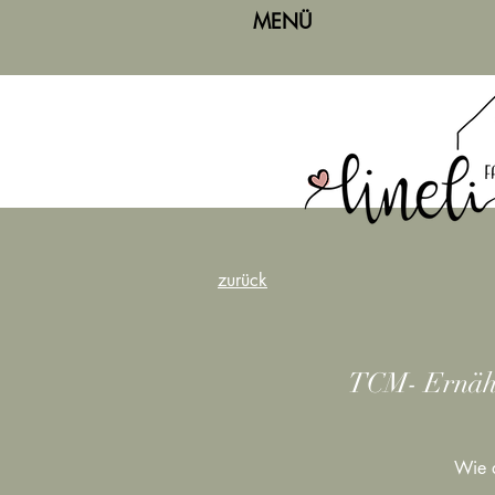
MENÜ
zurück
TCM- Ernähr
Wie d