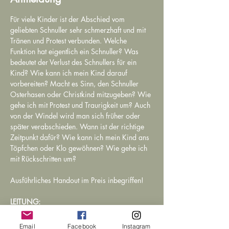
Für viele Kinder ist der Abschied vom 
geliebten Schnuller sehr schmerzhaft und mit 
Tränen und Protest verbunden. Welche 
Funktion hat eigentlich ein Schnuller? Was 
bedeutet der Verlust des Schnullers für ein 
Kind? Wie kann ich mein Kind darauf 
vorbereiten? Macht es Sinn, den Schnuller 
Osterhasen oder Christkind mitzugeben? Wie 
gehe ich mit Protest und Traurigkeit um? Auch 
von der Windel wird man sich früher oder 
später verabschieden. Wann ist der richtige 
Zeitpunkt dafür? Wie kann ich mein Kind ans 
Töpfchen oder Klo gewöhnen? Wie gehe ich 
mit Rückschritten um?
Ausführliches Handout im Preis inbegriffen!
LEITUNG:
Mag. Elisabeth Steinbauer
Klinische- und Gesundheitspsychologin
Email
Facebook
Instagram