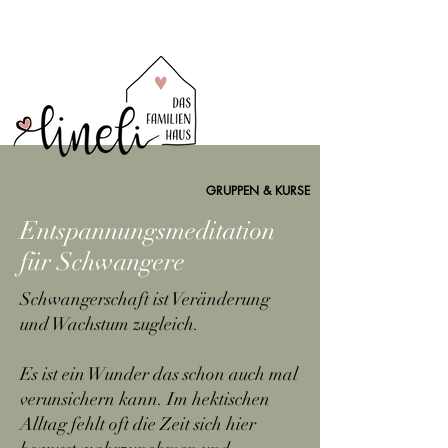
GRUPPEN & KURSE
Entspannungsmeditation
für Schwangere
Schwangerschaft ist Veränderung
und Wachstum zugleich.
Es ist ein Wunder das schon auch mal
verunsichern kann. Im hektischen
Alltag fehlt oft die Zeit sich hier