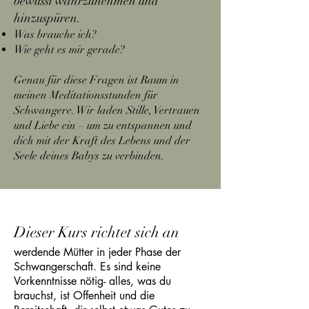
bewusst wahrzunehmen und
hinzuspüren.
Was brauche ich?
Wie geht es mir gerade?
Genau für diese Fragen ist Raum in
meinen Meditationsstunden für
Schwangere. Wir laden Stille, Vertrauen
und Liebe ein – um zu entspannen und
dich mit der Kraft des Lebens und der
Seele deines Babys zu verbinden.
Dieser Kurs richtet sich an
werdende Mütter in jeder Phase der
Schwangerschaft. Es sind keine
Vorkenntnisse nötig- alles, was du
brauchst, ist Offenheit und die